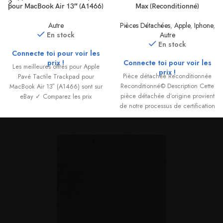
pour MacBook Air 13″ (A1466)
Max (Reconditionné)
Autre
Pièces Détachées
,
Apple
,
Iphone
,
En stock
Autre
En stock
Connecte toi pour voir les
prix !
Connecte toi pour voir les
Les meilleures offres pour Apple
prix !
Pièce détachée Reconditionnée
Pavé Tactile Trackpad pour
Reconditionné© Description Cette
MacBook Air 13″ (A1466) sont sur
pièce détachée d’origine provient
eBay ✓ Comparez les prix
de notre processus de certification
Reconditionné©. Chaque
composant est extrait