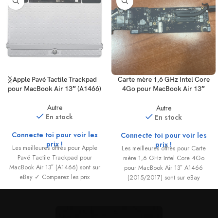
Apple Pavé Tactile Trackpad
Carte mère 1,6 GHz Intel Core
pour MacBook Air 13″ (A1466)
4Go pour MacBook Air 13″
A1466 (2015/2017)
Autre
Autre
En stock
En stock
Connecte toi pour voir les
Connecte toi pour voir les
prix !
prix !
Les meilleures offres pour Apple
Les meilleures offres pour Carte
Pavé Tactile Trackpad pour
mère 1,6 GHz Intel Core 4Go
MacBook Air 13″ (A1466) sont sur
pour MacBook Air 13″ A1466
eBay ✓ Comparez les prix
(2015/2017) sont sur eBay