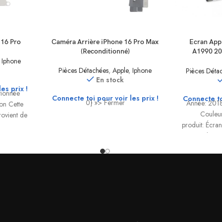
 16 Pro
Caméra Arrière iPhone 16 Pro Max
Ecran App
(Reconditionné)
A1990 20
,
Iphone
Pièces Détachées
,
Apple
,
Iphone
Pièces Déta
En stock
es prix !
tionnée
Connecte toi pour voir les prix !
Connecte toi
0} »> Fermer
Année: 201
on Cette
Couleur
rovient de
produit: Écra
ication
MacBook Pro
composant
Spécificati
Compa