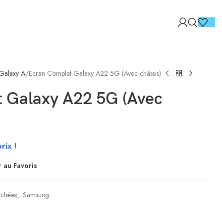
Galaxy A
Ecran Complet Galaxy A22 5G (Avec châssis)
 Galaxy A22 5G (Avec
 SMARTPHONE
TOURNEVIS
COQUES TABLETTES
PINCE DE PRÉCISION
TTERIES EXTERNES
rix !
r au Favoris
IMAC PIECE
achées
,
Samsung