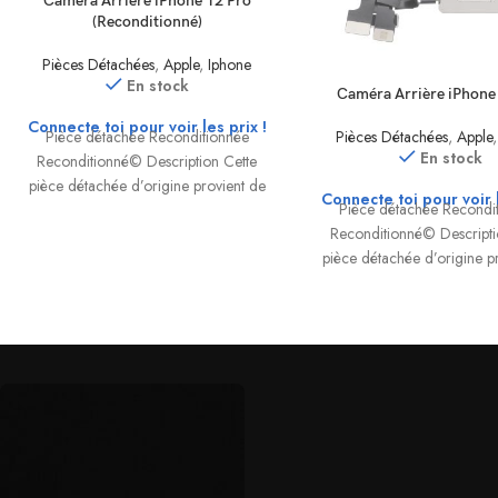
Camera Arrière iPhone 12 Pro
(Reconditionné)
Pièces Détachées
,
Apple
,
Iphone
En stock
Caméra Arrière iPhone
Connecte toi pour voir les prix !
Pièce détachée Reconditionnée
Pièces Détachées
,
Apple
En stock
Reconditionné© Description Cette
pièce détachée d’origine provient de
Connecte toi pour voir l
Pièce détachée Recondi
notre processus de certification
Reconditionné© Descripti
Reconditionné©. Chaque composant
pièce détachée d’origine p
est extrait
notre processus de certif
Reconditionné©. Chaque 
est extrait