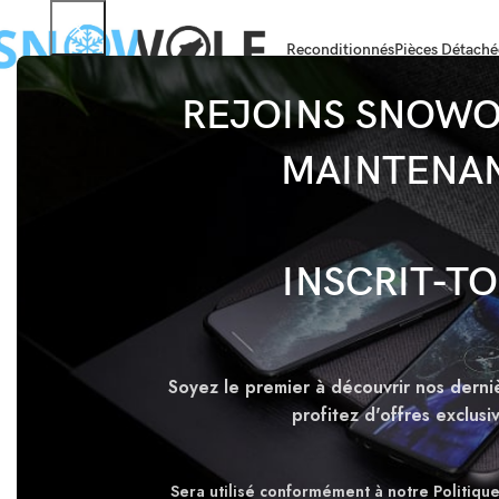
Reconditionnés
Pièces Détaché
REJOINS SNOWO
MAINTENA
INSCRIT-TOI
Soyez le premier à découvrir nos derni
IPHONE
profitez d'offres exclusi
Sera utilisé conformément à notre Politique