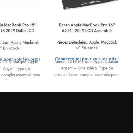
le MacBook Pro 15″
Ecran Apple MacBook Pro 16″
18 2019 Dalle LCD
A2141 2019 LCD Assemblé
Assemblé
Pièces Détachées
,
Apple
,
Macbook
chées
,
Apple
,
Macbook
En stock
En stock
Connecte toi pour voir les prix !
 pour voir les prix !
Année: 2019 Marque: Apple Couleur:
8 2019 Marque: Apple
Argent – Gris sidéral Type de
: Argent Type de
produit: Écran complet assemblé pour
n complet assemblé pour
MacBook Pro Référence: —
 Référence: 661-10355
Compatible: MacBook Pro 16″
on: 2880 x 1880 – 15″
tible: MacBook