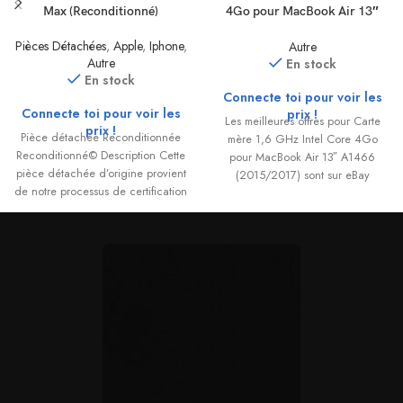
Max (Reconditionné)
4Go pour MacBook Air 13″
A1466 (2015/2017)
Pièces Détachées
,
Apple
,
Iphone
,
Autre
Autre
En stock
En stock
Connecte toi pour voir les
Connecte toi pour voir les
prix !
Les meilleures offres pour Carte
prix !
Pièce détachée Reconditionnée
mère 1,6 GHz Intel Core 4Go
Reconditionné© Description Cette
pour MacBook Air 13″ A1466
pièce détachée d’origine provient
(2015/2017) sont sur eBay
de notre processus de certification
Reconditionné©. Chaque
composant est extrait