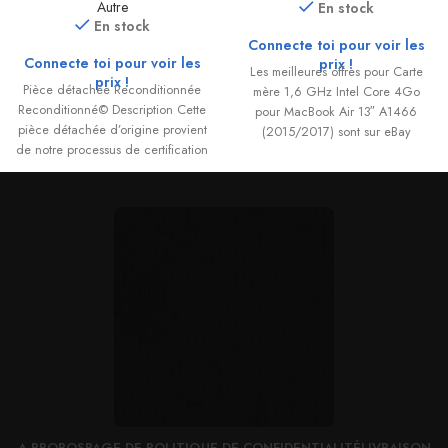
Autre
En stock
En stock
Connecte toi pour voir les
Connecte toi pour voir les
prix !
Les meilleures offres pour Carte
prix !
Pièce détachée Reconditionnée
mère 1,6 GHz Intel Core 4Go
Reconditionné© Description Cette
pour MacBook Air 13″ A1466
pièce détachée d’origine provient
(2015/2017) sont sur eBay
de notre processus de certification
Reconditionné©. Chaque
composant est extrait
A PROPOS
PAGE DE POLITIQUE DE CONFIDENTIALITÉ
LIVRAISON