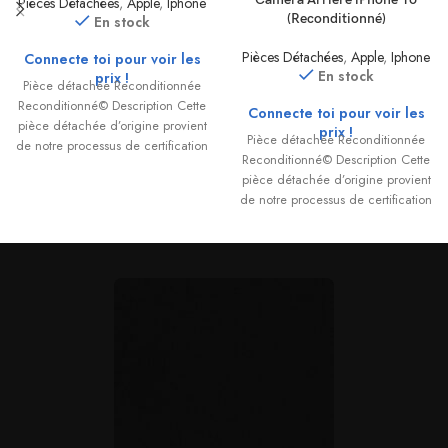
Pièces Détachées
,
Apple
,
Iphone
(Reconditionné)
En stock
Pièces Détachées
,
Apple
,
Iphone
Connecte toi pour voir les
En stock
prix !
Pièce détachée Reconditionnée
Reconditionné© Description Cette
Connecte toi pour voir les
pièce détachée d’origine provient
prix !
Pièce détachée Reconditionnée
de notre processus de certification
Reconditionné© Description Cette
Reconditionné©. Chaque
pièce détachée d’origine provient
composant est extrait
de notre processus de certification
Reconditionné©. Chaque
composant est extrait